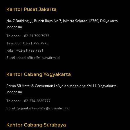
Kantor Pusat Jakarta
No. 7 Building, Jl, Buncit Raya No.7, Jakarta Selatan 12760, DKI Jakarta,
Indonesia
Telepon
:
+62-21 799 7973
Telepon
:
+62-21 799 7975
Faks
:
+62-21 799 7981
Surel
:
head-office@siplawfirm.id
Kantor Cabang Yogyakarta
Prima SR Hotel & Convention Lt.3 Jalan Magelang KM.11, Yogyakarta,
Indonesia
Telepon
:
+62-274 2880777
Surel
:
yogyakarta-office@siplawfirm.id
Kantor Cabang Surabaya