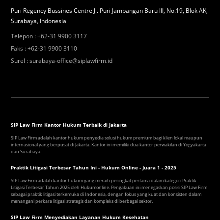
Puri Regency Bussines Centre Jl. Puri Jambangan Baru III, No.19, Blok AK,
Surabaya, Indonesia
Telepon
:
+62-31 9900 3117
Faks
:
+62-31 9900 3110
Surel
:
surabaya-office@siplawfirm.id
SIP Law Firm Kantor Hukum Terbaik di Jakarta
SIP Law Firm adalah kantor hukum penyedia solusi hukum premium bagi klien lokal maupun
internasional yang berpusat di Jakarta. Kantor ini memiliki dua kantor perwakilan di Yogyakarta
dan Surabaya.
Praktik Litigasi Terbesar Tahun Ini - Hukum Online - Juara 1 - 2025
SIP Law Firm adalah kantor hukum yang meraih peringkat pertama dalam kategori Praktik
Litigasi Terbesar Tahun 2025 oleh Hukumonline. Pengakuan ini menegaskan posisi SIP Law Firm
sebagai praktik litigasi terkemuka di Indonesia, dengan fokus yang kuat dan konsisten dalam
menangani perkara litigasi strategis dan kompleks di berbagai sektor.
SIP Law Firm Menyediakan Layanan Hukum Kesehatan