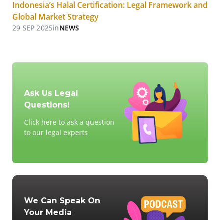
Indonesia’s Halal Certification: Legal Framework and
Global Market Strategy
29 SEP 2025
in
NEWS
Ask Us Legal
Questions!
Click here to ask a question
to our legal experts
We Can Speak On
Your Media