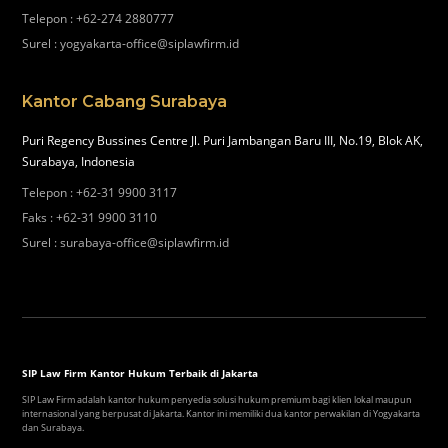
Telepon
:
+62-274 2880777
Surel
:
yogyakarta-office@siplawfirm.id
Kantor Cabang Surabaya
Puri Regency Bussines Centre Jl. Puri Jambangan Baru III, No.19, Blok AK,
Surabaya, Indonesia
Telepon
:
+62-31 9900 3117
Faks
:
+62-31 9900 3110
Surel
:
surabaya-office@siplawfirm.id
SIP Law Firm Kantor Hukum Terbaik di Jakarta
SIP Law Firm adalah kantor hukum penyedia solusi hukum premium bagi klien lokal maupun
internasional yang berpusat di Jakarta. Kantor ini memiliki dua kantor perwakilan di Yogyakarta
dan Surabaya.