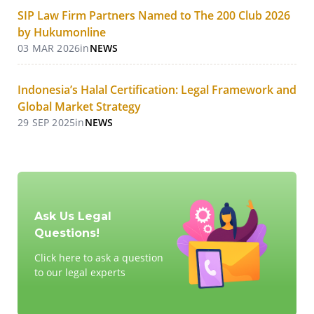
SIP Law Firm Partners Named to The 200 Club 2026
by Hukumonline
03 MAR 2026
in
NEWS
Indonesia’s Halal Certification: Legal Framework and
Global Market Strategy
29 SEP 2025
in
NEWS
Ask Us Legal
Questions!
Click here to ask a question
to our legal experts