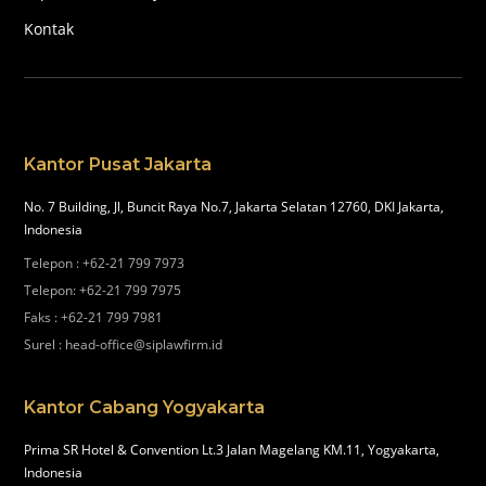
Kontak
Kantor Pusat Jakarta
No. 7 Building, Jl, Buncit Raya No.7, Jakarta Selatan 12760, DKI Jakarta,
Indonesia
Telepon
:
+62-21 799 7973
Telepon
:
+62-21 799 7975
Faks
:
+62-21 799 7981
Surel
:
head-office@siplawfirm.id
Kantor Cabang Yogyakarta
Prima SR Hotel & Convention Lt.3 Jalan Magelang KM.11, Yogyakarta,
Indonesia