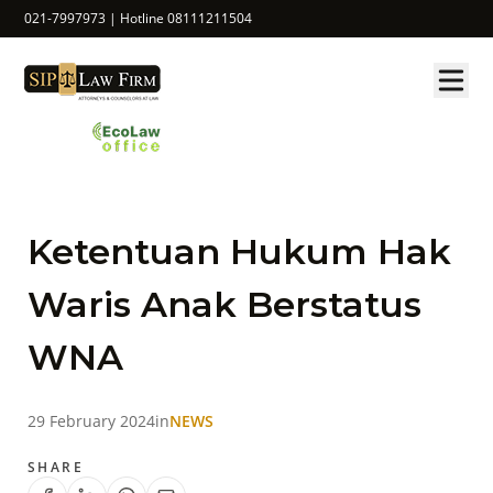
021-7997973 | Hotline 08111211504
Ketentuan Hukum Hak
Waris Anak Berstatus
WNA
29 February 2024
in
NEWS
SHARE