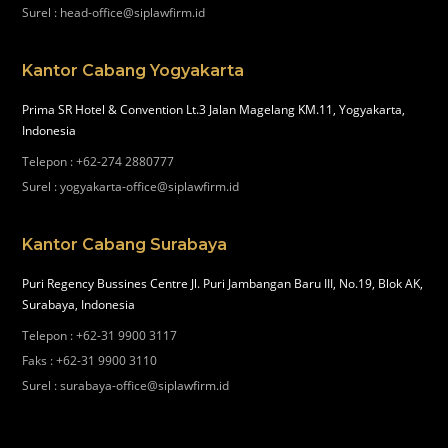
Surel
:
head-office@siplawfirm.id
Kantor Cabang Yogyakarta
Prima SR Hotel & Convention Lt.3 Jalan Magelang KM.11, Yogyakarta,
Indonesia
Telepon
:
+62-274 2880777
Surel
:
yogyakarta-office@siplawfirm.id
Kantor Cabang Surabaya
Puri Regency Bussines Centre Jl. Puri Jambangan Baru III, No.19, Blok AK,
Surabaya, Indonesia
Telepon
:
+62-31 9900 3117
Faks
:
+62-31 9900 3110
Surel
:
surabaya-office@siplawfirm.id