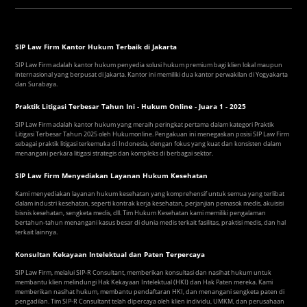
SIP Law Firm Kantor Hukum Terbaik di Jakarta
SIP Law Firm adalah kantor hukum penyedia solusi hukum premium bagi klien lokal maupun
internasional yang berpusat di Jakarta. Kantor ini memiliki dua kantor perwakilan di Yogyakarta
dan Surabaya.
Praktik Litigasi Terbesar Tahun Ini - Hukum Online - Juara 1 - 2025
SIP Law Firm adalah kantor hukum yang meraih peringkat pertama dalam kategori Praktik
Litigasi Terbesar Tahun 2025 oleh Hukumonline. Pengakuan ini menegaskan posisi SIP Law Firm
sebagai praktik litigasi terkemuka di Indonesia, dengan fokus yang kuat dan konsisten dalam
menangani perkara litigasi strategis dan kompleks di berbagai sektor.
SIP Law Firm Menyediakan Layanan Hukum Kesehatan
Kami menyediakan layanan hukum kesehatan yang komprehensif untuk semua yang terlibat
dalam industri kesehatan, seperti kontrak kerja kesehatan, perjanjian pemasok medis, akuisisi
bisnis kesehatan, sengketa medis, dll. Tim Hukum Kesehatan kami memiliki pengalaman
bertahun-tahun menangani kasus besar di dunia medis terkait fasilitas, praktisi medis, dan hal
terkait lainnya.
Konsultan Kekayaan Intelektual dan Paten Terpercaya
SIP Law Firm, melalui SIP-R Consultant, memberikan konsultasi dan nasihat hukum untuk
membantu klien melindungi Hak Kekayaan Intelektual (HKI) dan Hak Paten mereka. Kami
memberikan nasihat hukum, membantu pendaftaran HKI, dan menangani sengketa paten di
pengadilan. Tim SIP-R Consultant telah dipercaya oleh klien individu, UMKM, dan perusahaan