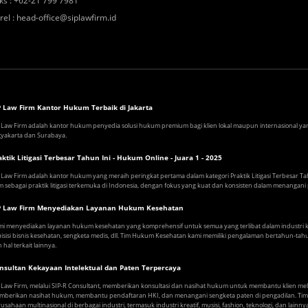
ks
:
+62-21 799 7981
rel
:
head-office@siplawfirm.id
P Law Firm Kantor Hukum Terbaik di Jakarta
 Law Firm adalah kantor hukum penyedia solusi hukum premium bagi klien lokal maupun internasional yang 
yakarta dan Surabaya.
aktik Litigasi Terbesar Tahun Ini - Hukum Online - Juara 1 - 2025
 Law Firm adalah kantor hukum yang meraih peringkat pertama dalam kategori Praktik Litigasi Terbesar 
m sebagai praktik litigasi terkemuka di Indonesia, dengan fokus yang kuat dan konsisten dalam menangani pe
P Law Firm Menyediakan Layanan Hukum Kesehatan
i menyediakan layanan hukum kesehatan yang komprehensif untuk semua yang terlibat dalam industri kes
isisi bisnis kesehatan, sengketa medis, dll. Tim Hukum Kesehatan kami memiliki pengalaman bertahun-tahun 
 hal terkait lainnya.
nsultan Kekayaan Intelektual dan Paten Terpercaya
 Law Firm, melalui SIP-R Consultant, memberikan konsultasi dan nasihat hukum untuk membantu klien me
berikan nasihat hukum, membantu pendaftaran HKI, dan menangani sengketa paten di pengadilan. Tim SI
usahaan multinasional di berbagai industri, termasuk industri kreatif, musisi, fashion, teknologi, dan lainnya