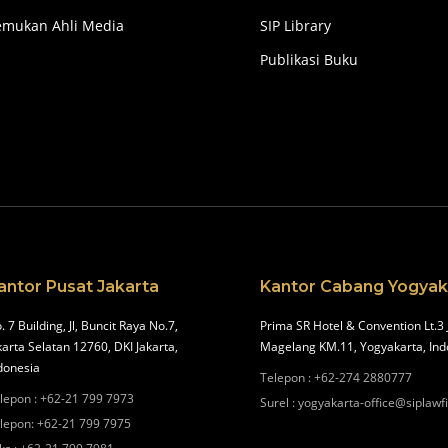
emukan Ahli Media
SIP Library
Publikasi Buku
antor Pusat Jakarta
Kantor Cabang Yogyak
. 7 Building, Jl, Buncit Raya No.7,
Prima SR Hotel & Convention Lt.3 
karta Selatan 12760, DKI Jakarta,
Magelang KM.11, Yogyakarta, Ind
donesia
Telepon
:
+62-274 2880777
lepon
:
+62-21 799 7973
Surel
:
yogyakarta-office@siplawf
lepon
:
+62-21 799 7975