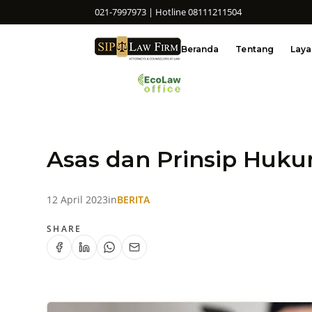
021-7997973 | Hotline 08111211504
Beranda
Tentang
Lay
Asas dan Prinsip Huk
12 April 2023
in
BERITA
SHARE