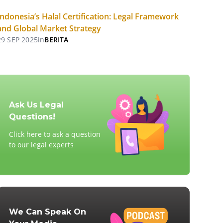
Indonesia’s Halal Certification: Legal Framework
and Global Market Strategy
29 SEP 2025
in
BERITA
Ask Us Legal
Questions!
Click here to ask a question
to our legal experts
We Can Speak On