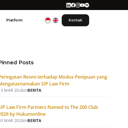
Platform
Kontak
Pinned Posts
Peringatan Resmi terhadap Modus Penipuan yang
Mengatasnamakan SIP Law Firm
13 MAR 2026
in
BERITA
SIP Law Firm Partners Named to The 200 Club
2026 by Hukumonline
03 MAR 2026
in
BERITA