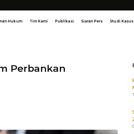
anan Hukum
Tim Kami
Publikasi
Siaran Pers
Studi Kasus
um Perbankan