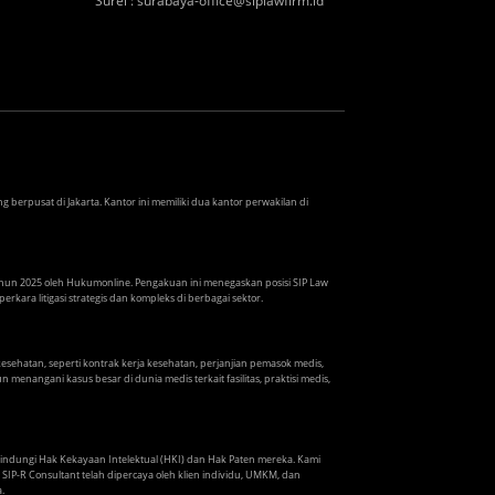
Surel
:
surabaya-office@siplawfirm.id
berpusat di Jakarta. Kantor ini memiliki dua kantor perwakilan di
Tahun 2025 oleh Hukumonline. Pengakuan ini menegaskan posisi SIP Law
rkara litigasi strategis dan kompleks di berbagai sektor.
ehatan, seperti kontrak kerja kesehatan, perjanjian pemasok medis,
menangani kasus besar di dunia medis terkait fasilitas, praktisi medis,
lindungi Hak Kekayaan Intelektual (HKI) dan Hak Paten mereka. Kami
P-R Consultant telah dipercaya oleh klien individu, UMKM, dan
.