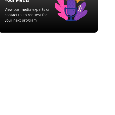
Your Media
View our media experts or
contact us to request for
your next program