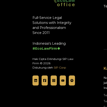
T
Full-Service Legal
Solutions with Integrity
and Professionalism
Since 2011
Indonesia's Leading
#EcoLawFirm🍀
Hak Cipta Dilindungi SIP Law
Firm © 2026
Didukung oleh
SIP Corp
K
No
Ja
In
Te
Te