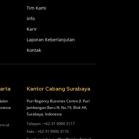
Tim Kami
Info
Karir
Laporan Keberlanjutan
Kontak
arta
Kantor Cabang Surabaya
Jalan
Puri Regency Bussines Centre Jl. Puri
onesia
Jambangan Baru III, No.19, Blok AK,
Surabaya, Indonesia
Telepon
:
+62-31 9900 3117
irm.id
Faks
:
+62-31 9900 3110