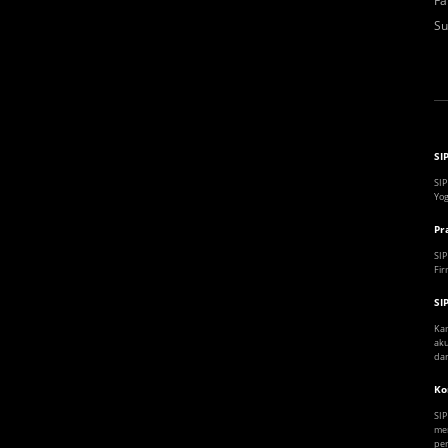
Fa
Su
SI
SIP
Yog
Pr
SIP
Fir
SI
Kam
aku
dan
Ko
SIP
mem
per