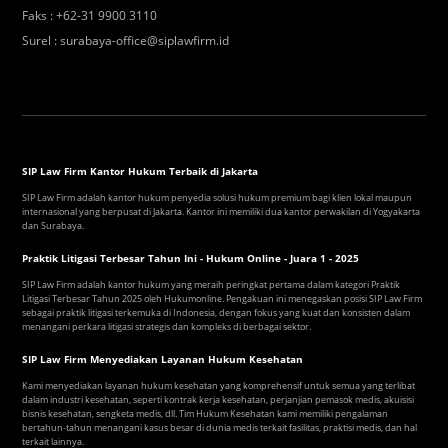
Faks
:
+62-31 9900 3110
Surel
:
surabaya-office@siplawfirm.id
SIP Law Firm Kantor Hukum Terbaik di Jakarta
SIP Law Firm adalah kantor hukum penyedia solusi hukum premium bagi klien lokal maupun
internasional yang berpusat di Jakarta. Kantor ini memiliki dua kantor perwakilan di Yogyakarta
dan Surabaya.
Praktik Litigasi Terbesar Tahun Ini - Hukum Online - Juara 1 - 2025
SIP Law Firm adalah kantor hukum yang meraih peringkat pertama dalam kategori Praktik
Litigasi Terbesar Tahun 2025 oleh Hukumonline. Pengakuan ini menegaskan posisi SIP Law Firm
sebagai praktik litigasi terkemuka di Indonesia, dengan fokus yang kuat dan konsisten dalam
menangani perkara litigasi strategis dan kompleks di berbagai sektor.
SIP Law Firm Menyediakan Layanan Hukum Kesehatan
Kami menyediakan layanan hukum kesehatan yang komprehensif untuk semua yang terlibat
dalam industri kesehatan, seperti kontrak kerja kesehatan, perjanjian pemasok medis, akuisisi
bisnis kesehatan, sengketa medis, dll. Tim Hukum Kesehatan kami memiliki pengalaman
bertahun-tahun menangani kasus besar di dunia medis terkait fasilitas, praktisi medis, dan hal
terkait lainnya.