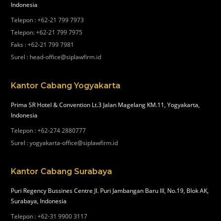
Indonesia
Telepon
:
+62-21 799 7973
Telepon
:
+62-21 799 7975
Faks
:
+62-21 799 7981
Surel
:
head-office@siplawfirm.id
Kantor Cabang Yogyakarta
Prima SR Hotel & Convention Lt.3 Jalan Magelang KM.11, Yogyakarta,
Indonesia
Telepon
:
+62-274 2880777
Surel
:
yogyakarta-office@siplawfirm.id
Kantor Cabang Surabaya
Puri Regency Bussines Centre Jl. Puri Jambangan Baru III, No.19, Blok AK,
Surabaya, Indonesia
Telepon
:
+62-31 9900 3117