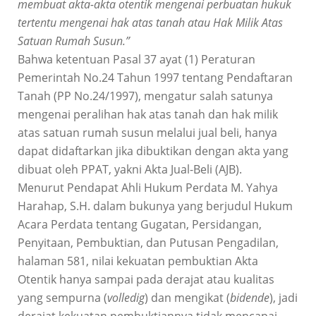
membuat akta-akta otentik mengenai perbuatan hukuk
tertentu mengenai hak atas tanah atau Hak Milik Atas
Satuan Rumah Susun.”
Bahwa ketentuan Pasal 37 ayat (1) Peraturan
Pemerintah No.24 Tahun 1997 tentang Pendaftaran
Tanah (PP No.24/1997), mengatur salah satunya
mengenai peralihan hak atas tanah dan hak milik
atas satuan rumah susun melalui jual beli, hanya
dapat didaftarkan jika dibuktikan dengan akta yang
dibuat oleh PPAT, yakni Akta Jual-Beli (AJB).
Menurut Pendapat Ahli Hukum Perdata M. Yahya
Harahap, S.H. dalam bukunya yang berjudul Hukum
Acara Perdata tentang Gugatan, Persidangan,
Penyitaan, Pembuktian, dan Putusan Pengadilan,
halaman 581, nilai kekuatan pembuktian Akta
Otentik hanya sampai pada derajat atau kualitas
yang sempurna (
volledig
) dan mengikat (
bidende
), jadi
derajat kekuatan pembuktiannya tidak mencapai