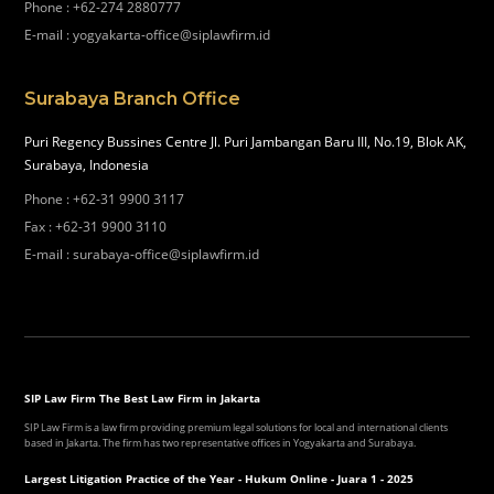
Phone
:
+62-274 2880777
E-mail
:
yogyakarta-office@siplawfirm.id
Surabaya Branch Office
Puri Regency Bussines Centre Jl. Puri Jambangan Baru III, No.19, Blok AK,
Surabaya, Indonesia
Phone
:
+62-31 9900 3117
Fax
:
+62-31 9900 3110
E-mail
:
surabaya-office@siplawfirm.id
SIP Law Firm The Best Law Firm in Jakarta
SIP Law Firm is a law firm providing premium legal solutions for local and international clients
based in Jakarta. The firm has two representative offices in Yogyakarta and Surabaya.
Largest Litigation Practice of the Year - Hukum Online - Juara 1 - 2025