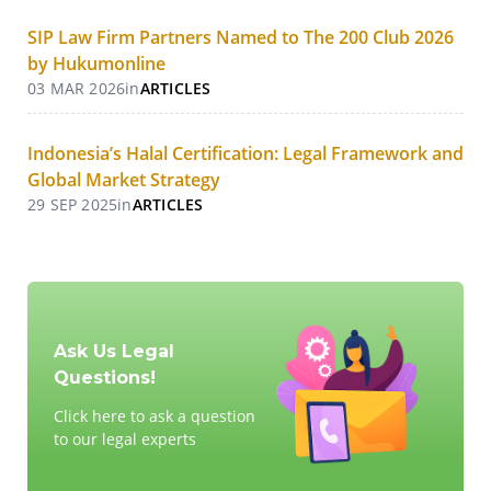
SIP Law Firm Partners Named to The 200 Club 2026
by Hukumonline
03 MAR 2026
in
ARTICLES
Indonesia’s Halal Certification: Legal Framework and
Global Market Strategy
29 SEP 2025
in
ARTICLES
Ask Us Legal
Questions!
Click here to ask a question
to our legal experts