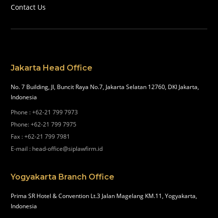
Contact Us
Jakarta Head Office
No. 7 Building, Jl, Buncit Raya No.7, Jakarta Selatan 12760, DKI Jakarta,
Indonesia
Phone
:
+62-21 799 7973
Phone
:
+62-21 799 7975
Fax
:
+62-21 799 7981
E-mail
:
head-office@siplawfirm.id
Yogyakarta Branch Office
Prima SR Hotel & Convention Lt.3 Jalan Magelang KM.11, Yogyakarta,
Indonesia