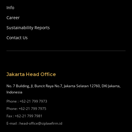
Info
Career
Sustainability Reports
Contact Us
Jakarta Head Office
No. 7 Building, Jl, Buncit Raya No.7, Jakarta Selatan 12760, DKI Jakarta,
Indonesia
Phone
:
+62-21 799 7973
Phone
:
+62-21 799 7975
Fax
:
+62-21 799 7981
E-mail
:
head-office@siplawfirm.id