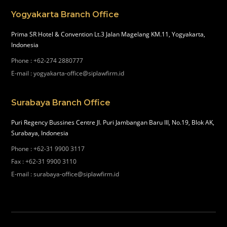
Yogyakarta Branch Office
Prima SR Hotel & Convention Lt.3 Jalan Magelang KM.11, Yogyakarta,
Indonesia
Phone
:
+62-274 2880777
E-mail
:
yogyakarta-office@siplawfirm.id
Surabaya Branch Office
Puri Regency Bussines Centre Jl. Puri Jambangan Baru III, No.19, Blok AK,
Surabaya, Indonesia
Phone
:
+62-31 9900 3117
Fax
:
+62-31 9900 3110
E-mail
:
surabaya-office@siplawfirm.id