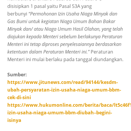
disisipkan 1 pasal yaitu Pasal 53A yang
berbunyi
“Permohonan Izin Usaha Niaga Minyak dan
Gas Bumi untuk kegiatan Niaga Umum Bahan Bakar
Minyak dan/ atau Niaga Umum Hasil Olahan, yang telah
diajukan kepada Menteri sebelum berlakunya Peraturan
Menteri ini tetap diproses penyelesaiannya berdasarkan
ketentuan dalam Peraturan Menteri ini.”
Peraturan
Menteri ini mulai berlaku pada tanggal diundangkan.
Sumber:
https://www.jitunews.com/read/94144/kesdm-
ubah-persyaratan-izin-usaha-niaga-umum-bbm-
cek-di-sini
https://www.hukumonline.com/berita/baca/lt5c46f
izin-usaha-niaga-umum-bbm-diubah–begini-
isinya