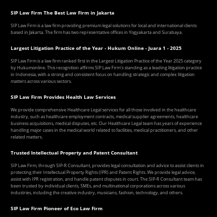
SIP Law Firm The Best Law Firm in Jakarta
SIP Law Firm is a law firm providing premium legal solutions for local and international clients
based in Jakarta. The firm has two representative offices in Yogyakarta and Surabaya.
Largest Litigation Practice of the Year - Hukum Online - Juara 1 - 2025
SIP Law Firm is a law firm ranked first in the Largest Litigation Practice of the Year 2025 category
by Hukumonline. This recognition affirms SIP Law Firm's standing as a leading litigation practice
in Indonesia, with a strong and consistent focus on handling strategic and complex litigation
matters across various sectors.
SIP Law Firm Provides Health Law Services
We provide comprehensive Healthcare Legal services for all those involved in the healthcare
industry, such as healthcare employment contracts, medical supplier agreements, healthcare
business acquisitions, medical disputes, etc. Our Healthcare Legal team has years of experience
handling major cases in the medical world related to facilities, medical practitioners, and other
related matters.
Trusted Intellectual Property and Patent Consultant
SIP Law Firm, through SIP-R Consultant, provides legal consultation and advice to assist clients in
protecting their Intellectual Property Rights (IPR) and Patent Rights. We provide legal advice,
assist with IPR registration, and handle patent disputes in court. The SIP-R Consultant team has
been trusted by individual clients, SMEs, and multinational corporations across various
industries, including the creative industry, musicians, fashion, technology, and others.
SIP Law Firm Pioneer of Eco Law Firm