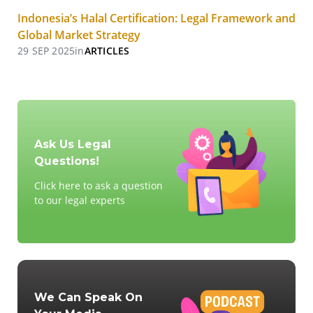
Indonesia’s Halal Certification: Legal Framework and
Global Market Strategy
29 SEP 2025
in
ARTICLES
Ask Us Legal
Questions!
Click here to ask a question
to our legal experts
We Can Speak On