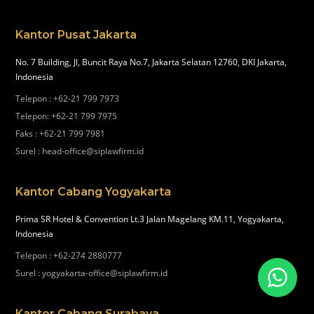
Kantor Pusat Jakarta
No. 7 Building, Jl, Buncit Raya No.7, Jakarta Selatan 12760, DKI Jakarta,
Indonesia
Telepon
:
+62-21 799 7973
Telepon
:
+62-21 799 7975
Faks
:
+62-21 799 7981
Surel
:
head-office@siplawfirm.id
Kantor Cabang Yogyakarta
Prima SR Hotel & Convention Lt.3 Jalan Magelang KM.11, Yogyakarta,
Indonesia
Telepon
:
+62-274 2880777
Surel
:
yogyakarta-office@siplawfirm.id
Kantor Cabang Surabaya