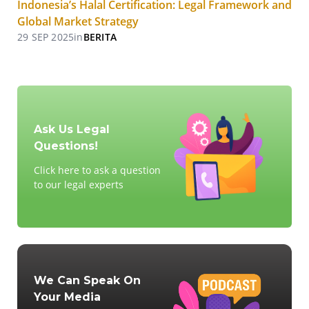
Indonesia’s Halal Certification: Legal Framework and
Global Market Strategy
29 SEP 2025
in
BERITA
Ask Us Legal
Questions!
Click here to ask a question
to our legal experts
We Can Speak On
Your Media