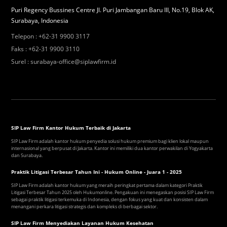
Puri Regency Bussines Centre Jl. Puri Jambangan Baru III, No.19, Blok AK,
Surabaya, Indonesia
Telepon
:
+62-31 9900 3117
Faks
:
+62-31 9900 3110
Surel
:
surabaya-office@siplawfirm.id
SIP Law Firm Kantor Hukum Terbaik di Jakarta
SIP Law Firm adalah kantor hukum penyedia solusi hukum premium bagi klien lokal maupun
internasional yang berpusat di Jakarta. Kantor ini memiliki dua kantor perwakilan di Yogyakarta
dan Surabaya.
Praktik Litigasi Terbesar Tahun Ini - Hukum Online - Juara 1 - 2025
SIP Law Firm adalah kantor hukum yang meraih peringkat pertama dalam kategori Praktik
Litigasi Terbesar Tahun 2025 oleh Hukumonline. Pengakuan ini menegaskan posisi SIP Law Firm
sebagai praktik litigasi terkemuka di Indonesia, dengan fokus yang kuat dan konsisten dalam
menangani perkara litigasi strategis dan kompleks di berbagai sektor.
SIP Law Firm Menyediakan Layanan Hukum Kesehatan