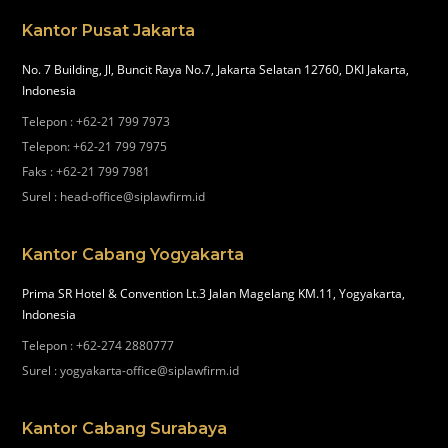
Kantor Pusat Jakarta
No. 7 Building, Jl, Buncit Raya No.7, Jakarta Selatan 12760, DKI Jakarta,
Indonesia
Telepon
:
+62-21 799 7973
Telepon
:
+62-21 799 7975
Faks
:
+62-21 799 7981
Surel
:
head-office@siplawfirm.id
Kantor Cabang Yogyakarta
Prima SR Hotel & Convention Lt.3 Jalan Magelang KM.11, Yogyakarta,
Indonesia
Telepon
:
+62-274 2880777
Surel
:
yogyakarta-office@siplawfirm.id
Kantor Cabang Surabaya