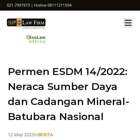
021-7997973 | Hotline 08111211504
Permen ESDM 14/2022:
Neraca Sumber Daya
dan Cadangan Mineral-
Batubara Nasional
12 May 2023
in
BERITA