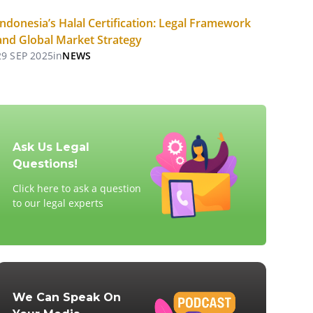
Indonesia’s Halal Certification: Legal Framework
and Global Market Strategy
29 SEP 2025
in
NEWS
Ask Us Legal
Questions!
Click here to ask a question
to our legal experts
We Can Speak On