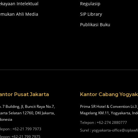
kayaan Intelektual
Regulasip
emukan Ahli Media
SIP Library
Publikasi Buku
antor Pusat Jakarta
Kantor Cabang Yogyak
. 7 Building, Jl, Buncit Raya No.7,
Prima SR Hotel & Convention Lt.3 
karta Selatan 12760, DKI Jakarta,
Magelang KM.11, Yogyakarta, Ind
donesia
Telepon
:
+62-274 2880777
lepon
:
+62-21 799 7973
Surel
:
yogyakarta-office@siplawf
lepon
:
+62-21 799 7975