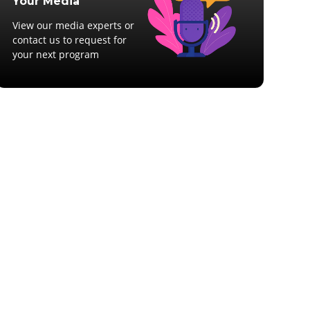
Your Media
View our media experts or
contact us to request for
your next program