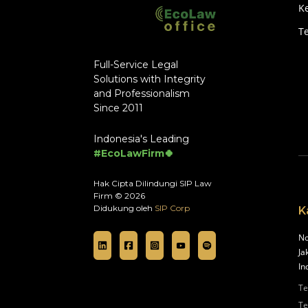
Ke
T
Full-Service Legal
Solutions with Integrity
and Professionalism
Since 2011
Indonesia's Leading
#EcoLawFirm🍀
Hak Cipta Dilindungi SIP Law
Firm © 2026
Didukung oleh
SIP Corp
K
No
Ja
In
Te
Te