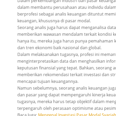
Dalam perkembangan industri dan pasar keuanga
dalam membantu perusahaan atau individu dalam
berprofesi sebagai analis keuangan dituntut memil
keuangan, khususnya di pasar modal.
Seorang analis juga harus dapat menganalisa data
memberikan wawasan mendalam terkait kondisi ke
hanya itu, mereka juga harus punya pemahaman ku
dan tren ekonomi baik nasional dan global.
Dalam melaksanakan tugasnya, profesi ini meman
menginterpretasikan data dan menghasilkan inf
keputusan finansial yang tepat. Bahkan, seorang 
memberikan rekomendasi terkait investasi dan s
mencapai tujuan keuangannya.
Namun sebelumnya, seorang analis keuangan jug
dan pasar yang dapat mempengaruhi kinerja keu
tugasnya, mereka harus tetap objektif dalam men
terpengaruh oleh perasaan optimisme atau pesim
Baca Juga:
Mengenal Investasi Pasar Modal Syaria