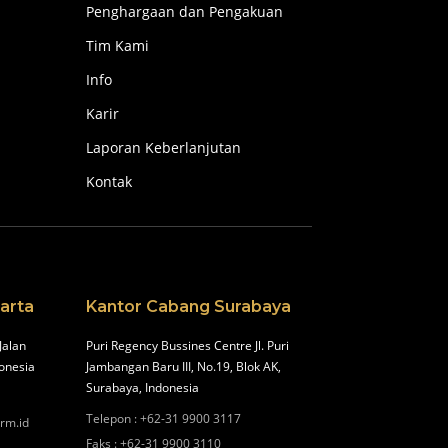
Penghargaan dan Pengakuan
Tim Kami
Info
Karir
Laporan Keberlanjutan
Kontak
arta
Kantor Cabang Surabaya
Jalan
Puri Regency Bussines Centre Jl. Puri
onesia
Jambangan Baru III, No.19, Blok AK,
Surabaya, Indonesia
Telepon
:
+62-31 9900 3117
irm.id
Faks
:
+62-31 9900 3110