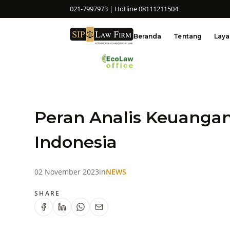
021-7997973 | Hotline 08111211504
Beranda
Tentang
Lay
Peran Analis Keuanga
Indonesia
02 November 2023
in
NEWS
SHARE