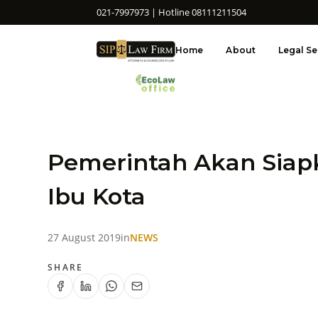
021-7997973 | Hotline 08111211504
Home
About
Legal Se
Pemerintah Akan Sia
Ibu Kota
27 August 2019
in
NEWS
SHARE