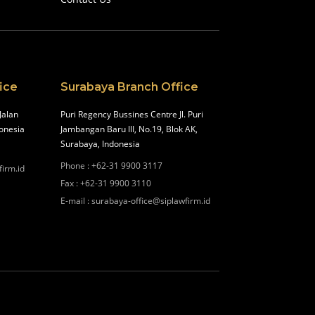
ice
Surabaya Branch Office
Jalan
Puri Regency Bussines Centre Jl. Puri
onesia
Jambangan Baru III, No.19, Blok AK,
Surabaya, Indonesia
Phone
:
+62-31 9900 3117
firm.id
Fax
:
+62-31 9900 3110
E-mail
:
surabaya-office@siplawfirm.id