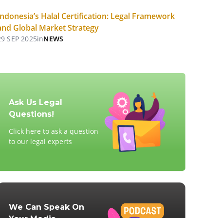
Indonesia’s Halal Certification: Legal Framework
and Global Market Strategy
29 SEP 2025
in
NEWS
Ask Us Legal
Questions!
Click here to ask a question
to our legal experts
We Can Speak On