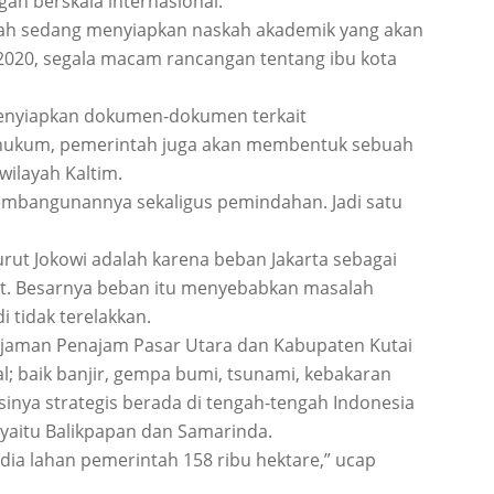
gan berskala internasional.
tah sedang menyiapkan naskah akademik yang akan
2020, segala macam rancangan tentang ibu kota
enyiapkan dokumen-dokumen terkait
 hukum, pemerintah juga akan membentuk sebuah
ilayah Kaltim.
embangunannya sekaligus pemindahan. Jadi satu
rut Jokowi adalah karena beban Jakarta sebagai
at. Besarnya beban itu menyebabkan masalah
i tidak terelakkan.
ejaman Penajam Pasar Utara dan Kabupaten Kutai
; baik banjir, gempa bumi, tsunami, kebakaran
asinya strategis berada di tengah-tengah Indonesia
yaitu Balikpapan dan Samarinda.
edia lahan pemerintah 158 ribu hektare,” ucap