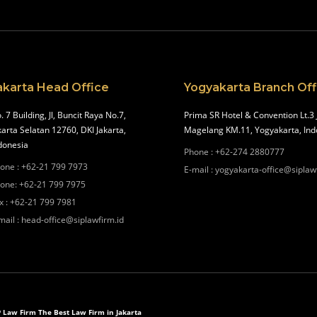
akarta Head Office
Yogyakarta Branch Off
. 7 Building, Jl, Buncit Raya No.7,
Prima SR Hotel & Convention Lt.3 
karta Selatan 12760, DKI Jakarta,
Magelang KM.11, Yogyakarta, Ind
donesia
Phone
:
+62-274 2880777
one
:
+62-21 799 7973
E-mail
:
yogyakarta-office@siplaw
one
:
+62-21 799 7975
x
:
+62-21 799 7981
mail
:
head-office@siplawfirm.id
P Law Firm The Best Law Firm in Jakarta