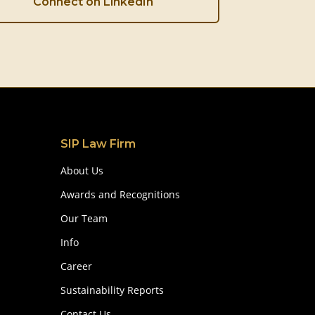
Connect on LinkedIn
SIP Law Firm
About Us
Awards and Recognitions
Our Team
Info
Career
Sustainability Reports
Contact Us