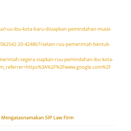
ka/ruu-ibu-kota-baru-disiapkan-pemindahan-mulai-
062542-20-424867/selain-ruu-pemerintah-bentuk-
erintah-segera-siapkan-ruu-pemindahan-ibu-kota-
tm_referrer=https%3A%2F%2Fwww.google.com%2F
g Mengatasnamakan SIP Law Firm