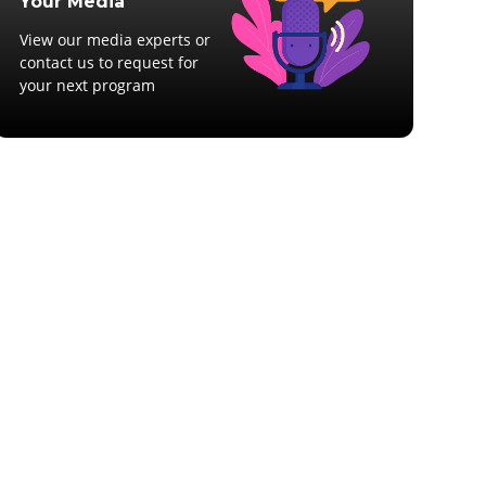
Your Media
View our media experts or
contact us to request for
your next program