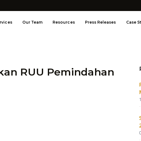
rvices
Our Team
Resources
Press Releases
Case S
pkan RUU Pemindahan