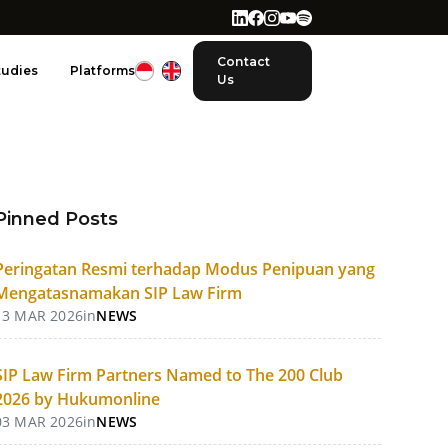
Contact
tudies
Platforms
Us
Pinned Posts
Peringatan Resmi terhadap Modus Penipuan yang
Mengatasnamakan SIP Law Firm
13 MAR 2026
in
NEWS
SIP Law Firm Partners Named to The 200 Club
2026 by Hukumonline
03 MAR 2026
in
NEWS