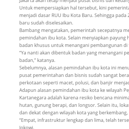
Jakarta akan tetap menjadi pusat bisnis dan keuan
Untuk mempersiapkan hal tersebut, kini pemerin
menjadi dasar RUU Ibu Kota Baru. Sehingga pada 
baru sudah diselesaikan.
Bambang mengatakan, pemerintah secepatnya m
pemindahan ibu kota. Selain menyiapkan payung
badan khusus untuk menangani pembangunan di w
“Ya nanti akan dibentuk badan yang menangani p
badan,” katanya.
Sebelumnya, alasan pemindahan ibu kota ini menu
pusat pemerintahan dan bisnis sudah sangat ber
perkotaan seperti macet, polusi, dan banjir menjad
Adapun alasan pemindahan ibu kota ke wilayah P
Kartanegara adalah karena resiko bencana minimal
hutan, gunung berapi, dan longsor. Selain itu, lok
dan dekat dengan wilayah kota yang berkembang, 
“Empat, infrastruktur lengkap dan lima, telah ters
Jokowi.