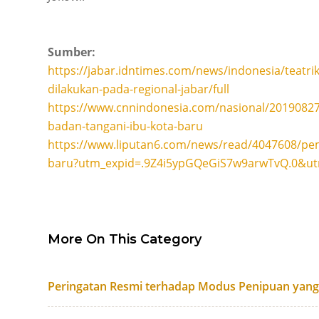
Sumber:
https://jabar.idntimes.com/news/indonesia/teatri
dilakukan-pada-regional-jabar/full
https://www.cnnindonesia.com/nasional/20190827
badan-tangani-ibu-kota-baru
https://www.liputan6.com/news/read/4047608/pem
baru?utm_expid=.9Z4i5ypGQeGiS7w9arwTvQ.0&u
More On This Category
Peringatan Resmi terhadap Modus Penipuan yan