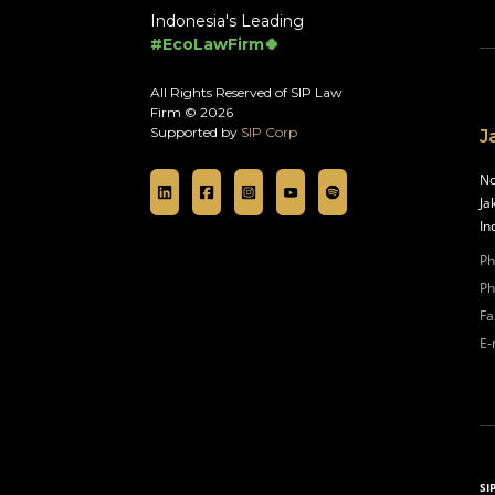
Indonesia's Leading
#EcoLawFirm🍀
All Rights Reserved of SIP Law
Firm © 2026
Supported by
SIP Corp
J
No
Ja
In
Ph
Ph
Fa
E-
SI