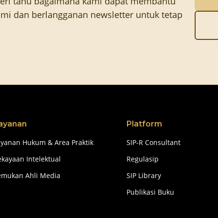
eri tahu bagaimana kami dapat membantu
mi dan berlangganan newsletter untuk tetap
ayanan
Platform
ayanan Hukum & Area Praktik
SIP-R Consultant
kayaan Intelektual
Regulasip
emukan Ahli Media
SIP Library
Publikasi Buku