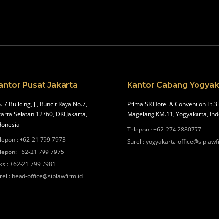
antor Pusat Jakarta
Kantor Cabang Yogyak
. 7 Building, Jl, Buncit Raya No.7,
Prima SR Hotel & Convention Lt.3 
karta Selatan 12760, DKI Jakarta,
Magelang KM.11, Yogyakarta, Ind
donesia
Telepon
:
+62-274 2880777
lepon
:
+62-21 799 7973
Surel
:
yogyakarta-office@siplawf
lepon
:
+62-21 799 7975
ks
:
+62-21 799 7981
rel
:
head-office@siplawfirm.id