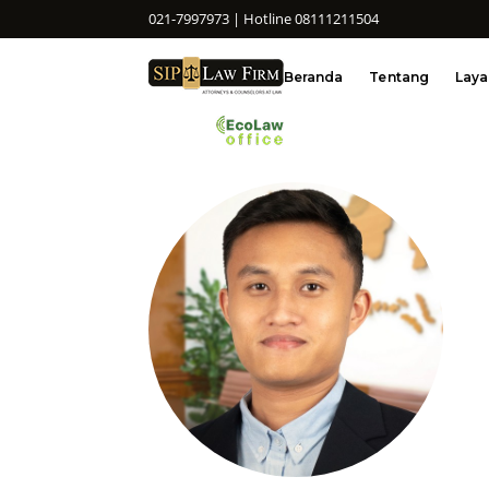
021-7997973 | Hotline 08111211504
Beranda
Tentang
Lay