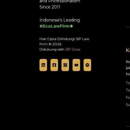
and Professionalism
Since 2011
Indonesia's Leading
#EcoLawFirm🍀
Hak Cipta Dilindungi SIP Law
Firm © 2026
Didukung oleh
SIP Corp
K
No
Ja
In
Te
Te
Fa
Su