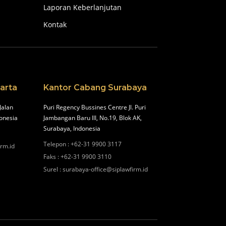
Laporan Keberlanjutan
Kontak
arta
Kantor Cabang Surabaya
Jalan
Puri Regency Bussines Centre Jl. Puri
onesia
Jambangan Baru III, No.19, Blok AK,
Surabaya, Indonesia
Telepon
:
+62-31 9900 3117
irm.id
Faks
:
+62-31 9900 3110
Surel
:
surabaya-office@siplawfirm.id