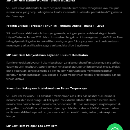
SIP Law Firm Kantor Hukum Terbaik di Jakarta
SIP Law Firm adalah kantor hukum penyedia solusi hukum premium bagi klien lokal maupun
internasional yang berpusat di Jakarta. Kantor ini memiliki dua kantor perwakilan di Yogyakarta
dan Surabaya.
Praktik Litigasi Terbesar Tahun Ini - Hukum Online - Juara 1 - 2025
SIP Law Firm adalah kantor hukum yang meraih peringkat pertama dalam kategori Praktik
Litigasi Terbesar Tahun 2025 oleh Hukumonline. Pengakuan ini menegaskan posisi SIP Law Firm
sebagai praktik litigasi terkemuka di Indonesia, dengan fokus yang kuat dan konsisten dalam
menangani perkara litigasi strategis dan kompleks di berbagai sektor.
SIP Law Firm Menyediakan Layanan Hukum Kesehatan
Kami menyediakan layanan hukum kesehatan yang komprehensif untuk semua yang terlibat
dalam industri kesehatan, seperti kontrak kerja kesehatan, perjanjian pemasok medis, akuisisi
bisnis kesehatan, sengketa medis, dll. Tim Hukum Kesehatan kami memiliki pengalaman
bertahun-tahun menangani kasus besar di dunia medis terkait fasilitas, praktisi medis, dan hal
terkait lainnya.
Konsultan Kekayaan Intelektual dan Paten Terpercaya
SIP Law Firm, melalui SIP-R Consultant, memberikan konsultasi dan nasihat hukum untuk
membantu klien melindungi Hak Kekayaan Intelektual (HKI) dan Hak Paten mereka. Kami
memberikan nasihat hukum, membantu pendaftaran HKI, dan menangani sengketa paten di
pengadilan. Tim SIP-R Consultant telah dipercaya oleh klien individu, UMKM, dan perusahaan
multinasional di berbagai industri, termasuk industri kreatif, musisi, fashion, teknologi, dan
lainnya.
SIP Law Firm Pelopor Eco Law Firm