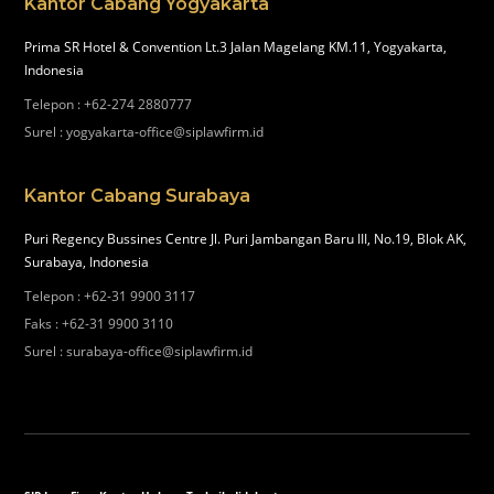
Kantor Cabang Yogyakarta
Prima SR Hotel & Convention Lt.3 Jalan Magelang KM.11, Yogyakarta,
Indonesia
Telepon
:
+62-274 2880777
Surel
:
yogyakarta-office@siplawfirm.id
Kantor Cabang Surabaya
Puri Regency Bussines Centre Jl. Puri Jambangan Baru III, No.19, Blok AK,
Surabaya, Indonesia
Telepon
:
+62-31 9900 3117
Faks
:
+62-31 9900 3110
Surel
:
surabaya-office@siplawfirm.id