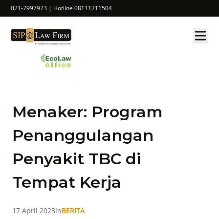
021-7997973 | Hotline 08111211504
Menaker: Program
Penanggulangan
Penyakit TBC di
Tempat Kerja
17 April 2023
in
BERITA