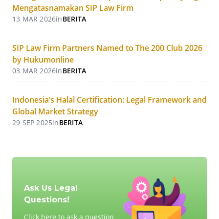
Mengatasnamakan SIP Law Firm
13 MAR 2026
in
BERITA
SIP Law Firm Partners Named to The 200 Club 2026
by Hukumonline
03 MAR 2026
in
BERITA
Indonesia’s Halal Certification: Legal Framework and
Global Market Strategy
29 SEP 2025
in
BERITA
Ask Us Legal
Questions!
Click here to ask a question