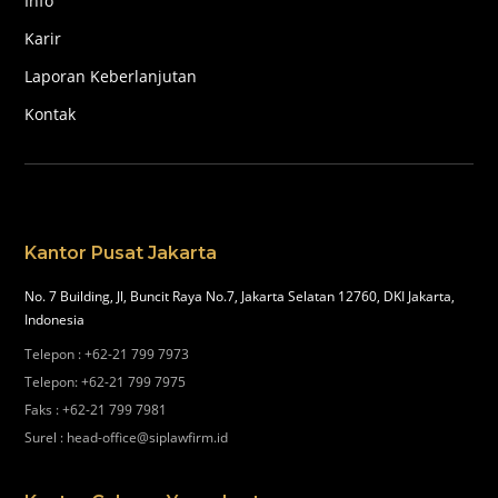
Info
Karir
Laporan Keberlanjutan
Kontak
Kantor Pusat Jakarta
No. 7 Building, Jl, Buncit Raya No.7, Jakarta Selatan 12760, DKI Jakarta,
Indonesia
Telepon
:
+62-21 799 7973
Telepon
:
+62-21 799 7975
Faks
:
+62-21 799 7981
Surel
:
head-office@siplawfirm.id