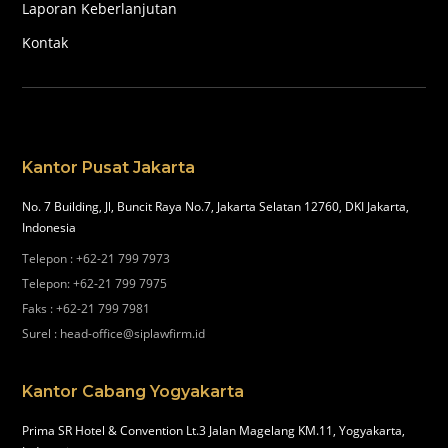
Laporan Keberlanjutan
Kontak
Kantor Pusat Jakarta
No. 7 Building, Jl, Buncit Raya No.7, Jakarta Selatan 12760, DKI Jakarta,
Indonesia
Telepon
:
+62-21 799 7973
Telepon
:
+62-21 799 7975
Faks
:
+62-21 799 7981
Surel
:
head-office@siplawfirm.id
Kantor Cabang Yogyakarta
Prima SR Hotel & Convention Lt.3 Jalan Magelang KM.11, Yogyakarta,