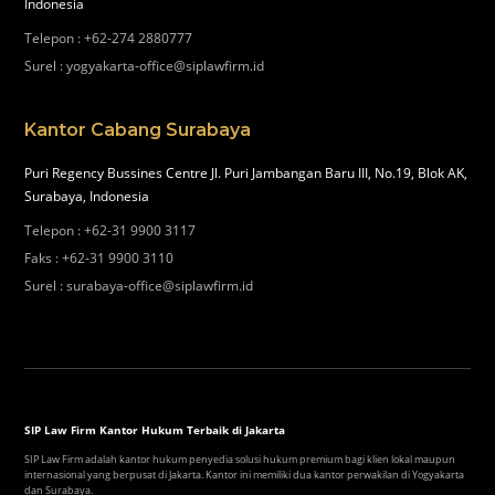
Indonesia
Telepon
:
+62-274 2880777
Surel
:
yogyakarta-office@siplawfirm.id
Kantor Cabang Surabaya
Puri Regency Bussines Centre Jl. Puri Jambangan Baru III, No.19, Blok AK,
Surabaya, Indonesia
Telepon
:
+62-31 9900 3117
Faks
:
+62-31 9900 3110
Surel
:
surabaya-office@siplawfirm.id
SIP Law Firm Kantor Hukum Terbaik di Jakarta
SIP Law Firm adalah kantor hukum penyedia solusi hukum premium bagi klien lokal maupun
internasional yang berpusat di Jakarta. Kantor ini memiliki dua kantor perwakilan di Yogyakarta
dan Surabaya.