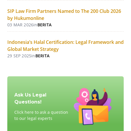
SIP Law Firm Partners Named to The 200 Club 2026
by Hukumonline
03 MAR 2026
in
BERITA
Indonesia’s Halal Certification: Legal Framework and
Global Market Strategy
29 SEP 2025
in
BERITA
Ask Us Legal
Questions!
Click here to ask a question
to our legal experts