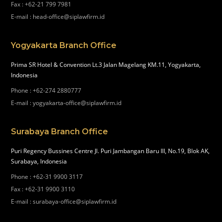
Fax
:
+62-21 799 7981
E-mail
:
head-office@siplawfirm.id
Yogyakarta Branch Office
Prima SR Hotel & Convention Lt.3 Jalan Magelang KM.11, Yogyakarta,
Indonesia
Phone
:
+62-274 2880777
E-mail
:
yogyakarta-office@siplawfirm.id
Surabaya Branch Office
Puri Regency Bussines Centre Jl. Puri Jambangan Baru III, No.19, Blok AK,
Surabaya, Indonesia
Phone
:
+62-31 9900 3117
Fax
:
+62-31 9900 3110
E-mail
:
surabaya-office@siplawfirm.id