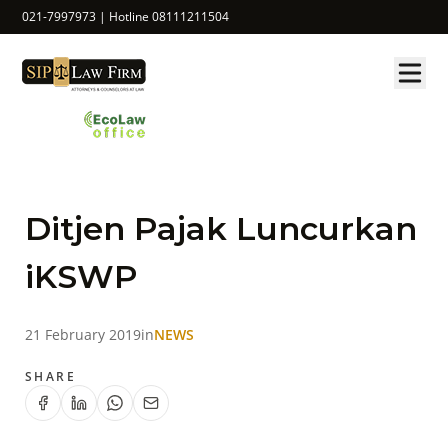
021-7997973 | Hotline 08111211504
Ditjen Pajak Luncurkan
iKSWP
21 February 2019
in
NEWS
SHARE