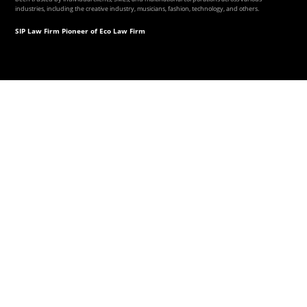
industries, including the creative industry, musicians, fashion, technology, and others.
SIP Law Firm Pioneer of Eco Law Firm