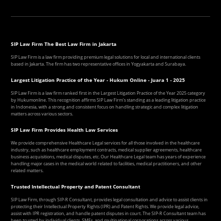
SIP Law Firm The Best Law Firm in Jakarta
SIP Law Firm is a law firm providing premium legal solutions for local and international clients
based in Jakarta. The firm has two representative offices in Yogyakarta and Surabaya.
Largest Litigation Practice of the Year - Hukum Online - Juara 1 - 2025
SIP Law Firm is a law firm ranked first in the Largest Litigation Practice of the Year 2025 category
by Hukumonline. This recognition affirms SIP Law Firm's standing as a leading litigation practice
in Indonesia, with a strong and consistent focus on handling strategic and complex litigation
matters across various sectors.
SIP Law Firm Provides Health Law Services
We provide comprehensive Healthcare Legal services for all those involved in the healthcare
industry, such as healthcare employment contracts, medical supplier agreements, healthcare
business acquisitions, medical disputes, etc. Our Healthcare Legal team has years of experience
handling major cases in the medical world related to facilities, medical practitioners, and other
related matters.
Trusted Intellectual Property and Patent Consultant
SIP Law Firm, through SIP-R Consultant, provides legal consultation and advice to assist clients in
protecting their Intellectual Property Rights (IPR) and Patent Rights. We provide legal advice,
assist with IPR registration, and handle patent disputes in court. The SIP-R Consultant team has
been trusted by individual clients, SMEs, and multinational corporations across various