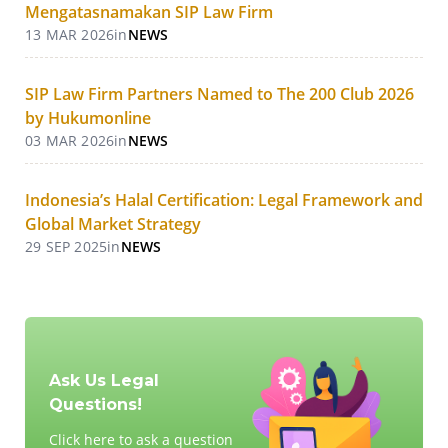
Mengatasnamakan SIP Law Firm
13 MAR 2026
in
NEWS
SIP Law Firm Partners Named to The 200 Club 2026
by Hukumonline
03 MAR 2026
in
NEWS
Indonesia’s Halal Certification: Legal Framework and
Global Market Strategy
29 SEP 2025
in
NEWS
Ask Us Legal
Questions!
Click here to ask a question