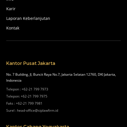
Karir
Laporan Keberlanjutan
Kontak
Kantor Pusat Jakarta
No. 7 Building, Jl, Buncit Raya No.7, Jakarta Selatan 12760, DKI Jakarta,
Indonesia
Telepon
:
+62-21 799 7973
Telepon
:
+62-21 799 7975
Faks
:
+62-21 799 7981
Surel
:
head-office@siplawfirm.id
Kantor Cabang Yogyakarta