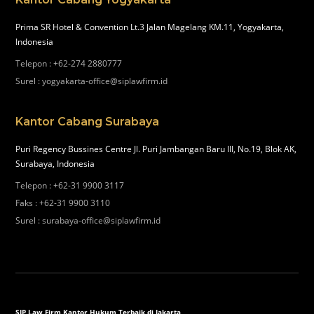
Prima SR Hotel & Convention Lt.3 Jalan Magelang KM.11, Yogyakarta,
Indonesia
Telepon
:
+62-274 2880777
Surel
:
yogyakarta-office@siplawfirm.id
Kantor Cabang Surabaya
Puri Regency Bussines Centre Jl. Puri Jambangan Baru III, No.19, Blok AK,
Surabaya, Indonesia
Telepon
:
+62-31 9900 3117
Faks
:
+62-31 9900 3110
Surel
:
surabaya-office@siplawfirm.id
SIP Law Firm Kantor Hukum Terbaik di Jakarta