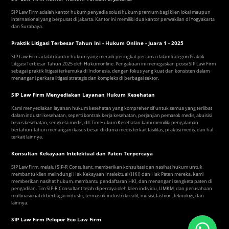
SIP Law Firm adalah kantor hukum penyedia solusi hukum premium bagi klien lokal maupun
internasional yang berpusat di Jakarta. Kantor ini memiliki dua kantor perwakilan di Yogyakarta
dan Surabaya.
Praktik Litigasi Terbesar Tahun Ini - Hukum Online - Juara 1 - 2025
SIP Law Firm adalah kantor hukum yang meraih peringkat pertama dalam kategori Praktik
Litigasi Terbesar Tahun 2025 oleh Hukumonline. Pengakuan ini menegaskan posisi SIP Law Firm
sebagai praktik litigasi terkemuka di Indonesia, dengan fokus yang kuat dan konsisten dalam
menangani perkara litigasi strategis dan kompleks di berbagai sektor.
SIP Law Firm Menyediakan Layanan Hukum Kesehatan
Kami menyediakan layanan hukum kesehatan yang komprehensif untuk semua yang terlibat
dalam industri kesehatan, seperti kontrak kerja kesehatan, perjanjian pemasok medis, akuisisi
bisnis kesehatan, sengketa medis, dll. Tim Hukum Kesehatan kami memiliki pengalaman
bertahun-tahun menangani kasus besar di dunia medis terkait fasilitas, praktisi medis, dan hal
terkait lainnya.
Konsultan Kekayaan Intelektual dan Paten Terpercaya
SIP Law Firm, melalui SIP-R Consultant, memberikan konsultasi dan nasihat hukum untuk
membantu klien melindungi Hak Kekayaan Intelektual (HKI) dan Hak Paten mereka. Kami
memberikan nasihat hukum, membantu pendaftaran HKI, dan menangani sengketa paten di
pengadilan. Tim SIP-R Consultant telah dipercaya oleh klien individu, UMKM, dan perusahaan
multinasional di berbagai industri, termasuk industri kreatif, musisi, fashion, teknologi, dan
lainnya.
SIP Law Firm Pelopor Eco Law Firm